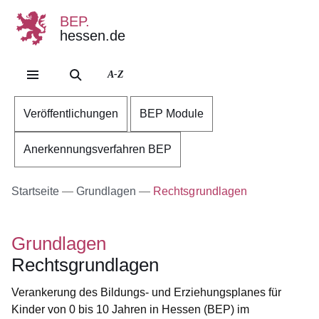
BEP.
hessen.de
Direkt zum Kopf der Se
Direkt zum Inhalt
Direkt zum Fuß der Sei
A-Z
Veröffentlichungen
BEP Module
Anerkennungsverfahren BEP
Startseite
Grundlagen
Rechtsgrundlagen
Grundlagen
Rechtsgrundlagen
Verankerung des Bildungs- und Erziehungsplanes für
Kinder von 0 bis 10 Jahren in Hessen (BEP) im