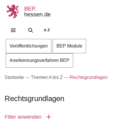
BEP.
hessen.de
Direkt zum Kopf der Se
Direkt zum Inhalt
Direkt zum Fuß der Sei
A-Z
Veröffentlichungen
BEP Module
Anerkennungsverfahren BEP
Startseite
Themen A bis Z
Rechtsgrundlagen
Rechtsgrundlagen
Filter anwenden